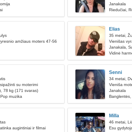
omija
Janakala
ai
Riedučiai, R
Elias
ulys
35 metai, Ž
vyresnio amžiaus moters 47-56
Vienišas vy
Janakala, S
Vidinė harmo
Senni
tis
34 metai, Dv
sipažinti su moterimi
Vieniša mote
), 78 kg (171 svaras)
Janakala
, Pop muzika
Banglentės,
Milla
ūtas
46 metai, Li
tinka augintiniai ir filmai
Esu gydytoja