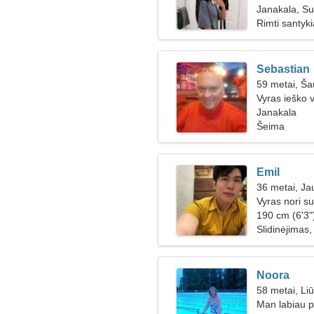
Janakala, Su
Rimti santyki
Sebastian
59 metai, Ša
Vyras ieško 
Janakala
Šeima
Emil
36 metai, Jau
Vyras nori su
190 cm (6'3"
Slidinėjimas
Noora
58 metai, Li
Man labiau pa