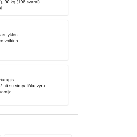
), 90 kg (198 svarai)
ai
arstyklės
ko vaikino
iaragis
žinti su simpatišku vyru
uomija