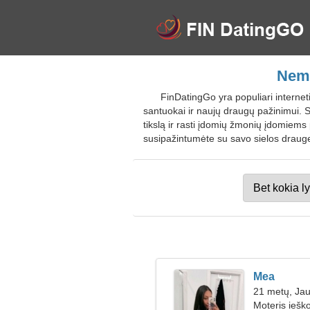
Nemo
FinDatingGo yra populiari interne
santuokai ir naujų draugų pažinimui. S
tikslą ir rasti įdomių žmonių įdomiems
susipažintumėte su savo sielos drauge
Mea
21 metų, Jau
Moteris iešk