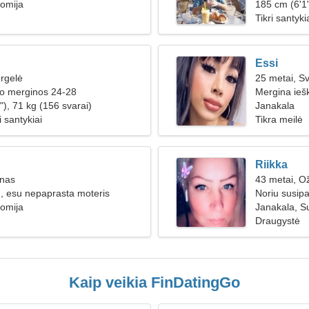
omija
185 cm (6'1"
Tikri santyki
Essi
rgelė
25 metai, Sv
ko merginos 24-28
Mergina ieš
"), 71 kg (156 svarai)
Janakala
 santykiai
Tikra meilė
Riikka
inas
43 metai, Ož
, esu nepaprasta moteris
Noriu susipa
omija
Janakala, S
Draugystė
Kaip veikia FinDatingGo