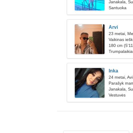
Janakala, Su
Santuoka
Arvi
23 metai, Me
Vaikinas ieš
180 cm (5'11
Trumpalaikiai
Inka
24 metai, Av
Parašyk man
Janakala, Su
Vestuvės