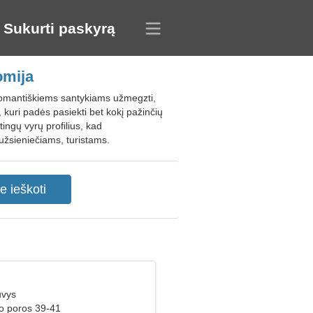
Sukurti paskyrą
omija
 romantiškiems santykiams užmegzti,
kuri padės pasiekti bet kokį pažinčių
ingų vyrų profilius, kad
užsieniečiams, turistams.
uvys
ko poros 39-41