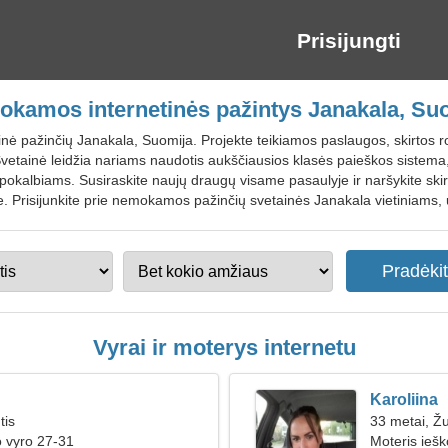
Prisijungti
kamos internetinės pažintys Janakala, Su
tinė pažinčių Janakala, Suomija. Projekte teikiamos paslaugos, skirtos
vetainė leidžia nariams naudotis aukščiausios klasės paieškos sistema, 
 pokalbiams. Susiraskite naujų draugų visame pasaulyje ir naršykite skirt
. Prisijunkite prie nemokamos pažinčių svetainės Janakala vietiniams, 
Vyrai ir moterys internetu
Karoliina
tis
33 metai, Ž
o vyro 27-31
Moteris ieš