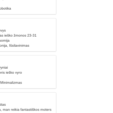
obotika
uvys
ras ieško žmonos 23-31
uomija
nija, Išsilavinimas
yniai
ris ieško vyro
 Minimalizmas
ūtas
, man reikia fantastiškos moters