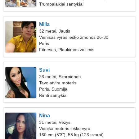
Trumpalaikiai santykiai
Milla
32 metai, Jautis
Vienišas vyras ieško žmonos 26-30
Poris
Fitnesas, Plaukimas valtimis
Suvi
23 metai, Skorpionas
Tavo atvira moteris
Poris, Suomija
Rimti santykiai
Nina
31 metai, Vėžys
Vieniša moteris ieško vyro
160 cm (5'3"), 56 kg (123 svarai)