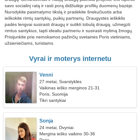
savo socialinį ratą ir rasti porą didžiulėje profilių duomenų bazėje.
Nurodykite pasimatymo tikslą ir pradėkite šnekučiuotis arba
ieškokite rimtų santykių, puikių partnerių. Draugystės ieškiklis
padės lengvai susirasti draugų ir sutikti tobulą draugą, užmegzti
rimtus santykius, tapti idealiu partneriu ir susirasti mylimą žmogų.
Prisijunkite prie nemokamos pažinčių svetainės Poris vietiniams,
užsieniečiams, turistams.
Vyrai ir moterys internetu
Venni
27 metai, Svarstyklės
Vaikinas ieško merginos 21-31
Poris, Suomija
Tikri santykiai
Sonja
24 metai, Dvyniai
Mergina ieško vaikino 30-36