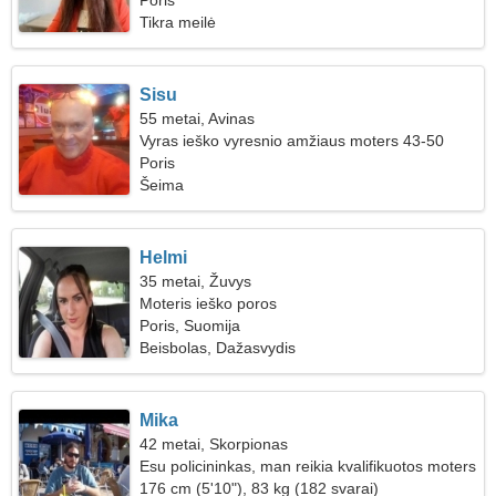
Poris
Tikra meilė
Sisu
55 metai, Avinas
Vyras ieško vyresnio amžiaus moters 43-50
Poris
Šeima
Helmi
35 metai, Žuvys
Moteris ieško poros
Poris, Suomija
Beisbolas, Dažasvydis
Mika
42 metai, Skorpionas
Esu policininkas, man reikia kvalifikuotos moters
176 cm (5'10"), 83 kg (182 svarai)