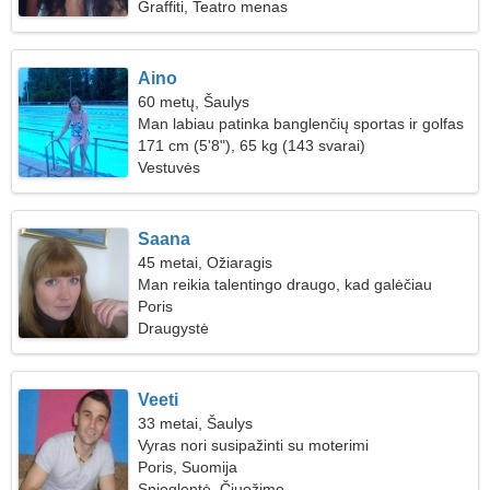
Graffiti, Teatro menas
Aino
60 metų, Šaulys
Man labiau patinka banglenčių sportas ir golfas
171 cm (5'8"), 65 kg (143 svarai)
Vestuvės
Saana
45 metai, Ožiaragis
Man reikia talentingo draugo, kad galėčiau
gaminti kartu
Poris
Draugystė
Veeti
33 metai, Šaulys
Vyras nori susipažinti su moterimi
Poris, Suomija
Snieglentė, Čiuožimo