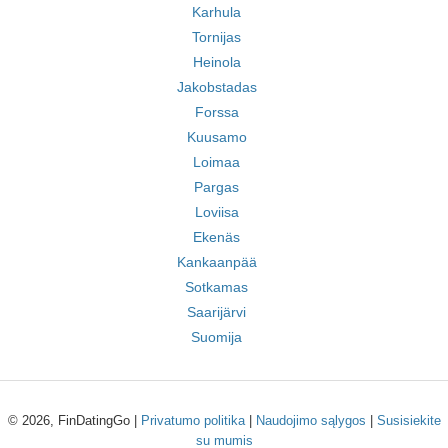
Karhula
Tornijas
Heinola
Jakobstadas
Forssa
Kuusamo
Loimaa
Pargas
Loviisa
Ekenäs
Kankaanpää
Sotkamas
Saarijärvi
Suomija
© 2026, FinDatingGo |
Privatumo politika
|
Naudojimo sąlygos
|
Susisiekite
su mumis