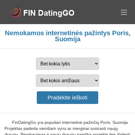
Nemokamos internetinės pažintys Poris,
Suomija
FinDatingGo yra populiari internetinė pažinčių Poris, Suomija.
Projektas padeda vienišam vyrui ar merginai susirasti naujų
draugų. Bendravimas ir naujų draugų paieška projekte leis išplėsti