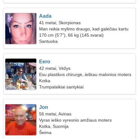
Aada
41 metai, Skorpionas
Man reikia mylimo draugo, kad galėčiau kartu
slidinėti
170 cm (5'7"), 66 kg (145 svarai)
Santuoka
Eero
42 metai, Vėžys
Esu plastikos chirurgė, ieškau malonios moters
Kotka
Trumpalaikiai santykiai
Jon
56 metai, Avinas
Vyras ieško vyresnio amžiaus moters
Kotka, Suomija
Šeima