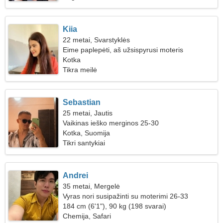
Kiia
22 metai, Svarstyklės
Eime paplepėti, aš užsispyrusi moteris
Kotka
Tikra meilė
Sebastian
25 metai, Jautis
Vaikinas ieško merginos 25-30
Kotka, Suomija
Tikri santykiai
Andrei
35 metai, Mergelė
Vyras nori susipažinti su moterimi 26-33
184 cm (6'1"), 90 kg (198 svarai)
Chemija, Safari