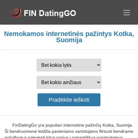
Nemokamos internetinės pažintys Kotka,
Suomija
FinDatingGo yra populiari internetinė pažinčių Kotka, Suomija.
Ši bendruomenė leidžia pavieniams vartotojams flirtuoti bendrame
pokalbyje ir pakviesti kitus narius į romantiškus pasimatymus.