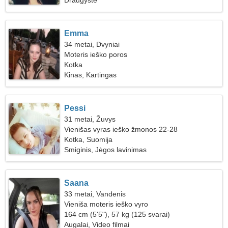
Draugystė
Emma
34 metai, Dvyniai
Moteris ieško poros
Kotka
Kinas, Kartingas
Pessi
31 metai, Žuvys
Vienišas vyras ieško žmonos 22-28
Kotka, Suomija
Smiginis, Jėgos lavinimas
Saana
33 metai, Vandenis
Vieniša moteris ieško vyro
164 cm (5'5"), 57 kg (125 svarai)
Augalai, Video filmai