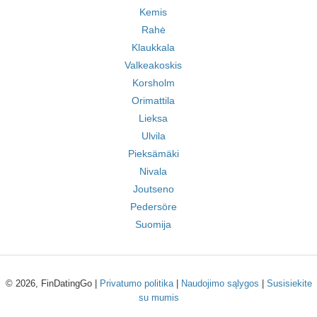
Kemis
Rahė
Klaukkala
Valkeakoskis
Korsholm
Orimattila
Lieksa
Ulvila
Pieksämäki
Nivala
Joutseno
Pedersöre
Suomija
© 2026, FinDatingGo |
Privatumo politika
|
Naudojimo sąlygos
|
Susisiekite
su mumis