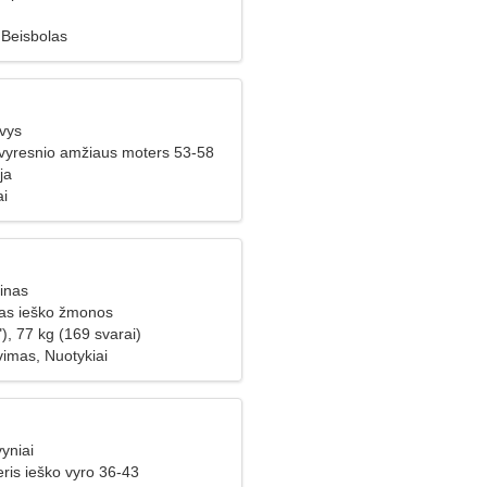
, Beisbolas
vys
 vyresnio amžiaus moters 53-58
ja
ai
inas
ras ieško žmonos
), 77 kg (169 svarai)
imas, Nuotykiai
yniai
ris ieško vyro 36-43