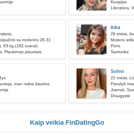
Suomija
Kuopijas
Literatūra, 
Inka
ndenis
26 metai, Av
sipažinti su moterimi 28-31
Moteris iešk
, 83 kg (182 svarai)
Poris
ai, Plaukimas plaustais
Santuoka
Sohvi
žys
22 metai, Li
otoja, man reikia šaunios
Parašyk man
omija
Joensū, Suo
Draugystė
Kaip veikia FinDatingGo