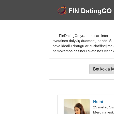
FinDatingGo yra populiari interneti
svetainės dalyvių duomenų bazės. Suk
savo idealiu draugu ar susirašinėjimo d
nemokamos pažinčių svetainės vietini
Heini
25 metai, Sv
Mergina iešk