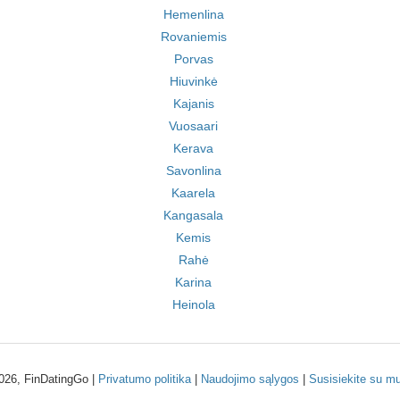
Hemenlina
Rovaniemis
Porvas
Hiuvinkė
Kajanis
Vuosaari
Kerava
Savonlina
Kaarela
Kangasala
Kemis
Rahė
Karina
Heinola
026, FinDatingGo |
Privatumo politika
|
Naudojimo sąlygos
|
Susisiekite su m