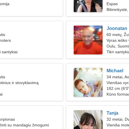
uomija
Espas
Bitininkystė
Joonatan
tis
60 metų, Žu
moters
Vyras ieško
Oulu, Suomi
 santykiai
Tikri santyki
Michael
tis
34 metai, Av
tinius ir stovyklavimą
Vienišas vy
182 cm (6'0"
ai
Kūno formav
Tanja
orpionas
32 metai, Dv
žinti su mandagiu žmogumi
Vieniša mote