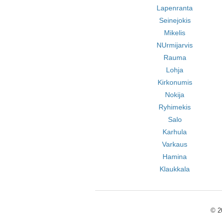
Lapenranta
Seinejokis
Mikelis
NUrmijarvis
Rauma
Lohja
Kirkonumis
Nokija
Ryhimekis
Salo
Karhula
Varkaus
Hamina
Klaukkala
© 2