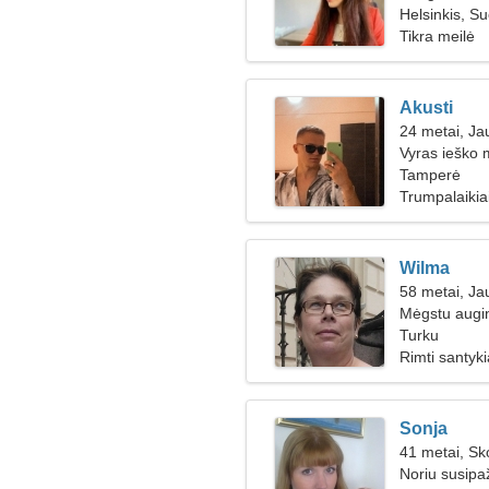
Helsinkis, S
Tikra meilė
Akusti
24 metai, Jau
Vyras ieško 
Tamperė
Trumpalaikiai
Wilma
58 metai, Jau
Mėgstu augin
Turku
Rimti santyki
Sonja
41 metai, Sk
Noriu susipa