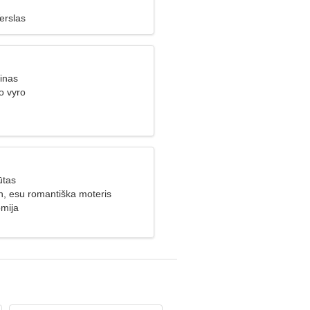
Verslas
inas
o vyro
ūtas
, esu romantiška moteris
mija