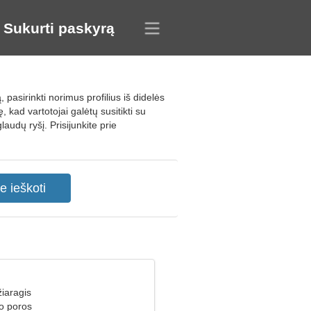
Sukurti paskyrą
pasirinkti norimus profilius iš didelės
ad vartotojai galėtų susitikti su
audų ryšį. Prisijunkite prie
iaragis
ko poros