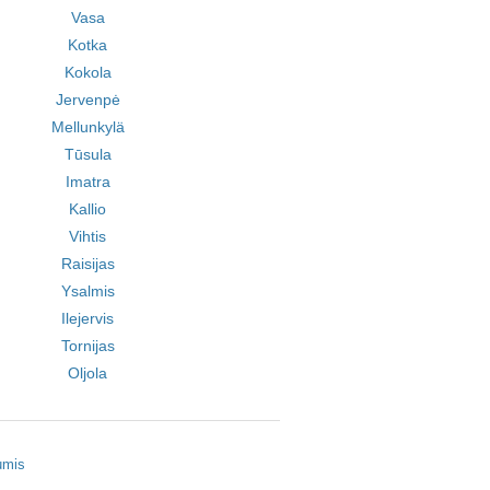
Vasa
Kotka
Kokola
Jervenpė
Mellunkylä
Tūsula
Imatra
Kallio
Vihtis
Raisijas
Ysalmis
Ilejervis
Tornijas
Oljola
umis