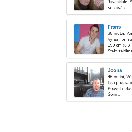
Juveskiulė, 
Vestuvės
Frans
35 metai, Va
Vyras nori su
190 cm (6'3")
Stalo žaidim
Joona
46 metai, Vė
Esu programu
moters
Kouvola, Su
Šeima