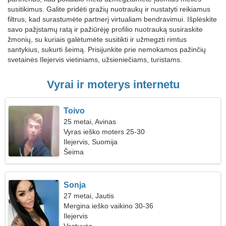
susitikimus. Galite pridėti gražių nuotraukų ir nustatyti reikiamus
filtrus, kad surastumėte partnerį virtualiam bendravimui. Išplėskite
savo pažįstamų ratą ir pažiūrėję profilio nuotrauką susiraskite
žmonių, su kuriais galėtumėte susitikti ir užmegzti rimtus
santykius, sukurti šeimą. Prisijunkite prie nemokamos pažinčių
svetainės Ilejervis vietiniams, užsieniečiams, turistams.
Vyrai ir moterys internetu
Toivo
25 metai, Avinas
Vyras ieško moters 25-30
Ilejervis, Suomija
Šeima
Sonja
27 metai, Jautis
Mergina ieško vaikino 30-36
Ilejervis