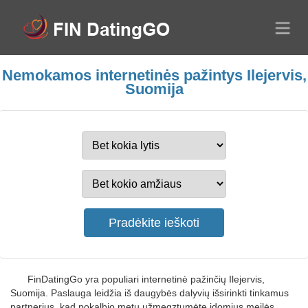
Nemokamos internetinės pažintys Ilejervis,
Suomija
FinDatingGo yra populiari internetinė pažinčių Ilejervis,
Suomija. Paslauga leidžia iš daugybės dalyvių išsirinkti tinkamus
partnerius, kad pokalbio metu užmegztumėte įdomius meilės