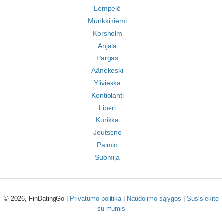
Lempelė
Munkkiniemi
Korsholm
Anjala
Pargas
Äänekoski
Ylivieska
Kontiolahti
Liperi
Kurikka
Joutseno
Paimio
Suomija
© 2026, FinDatingGo |
Privatumo politika
|
Naudojimo sąlygos
|
Susisiekite
su mumis