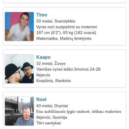
Timo
33 metai, Svarstyklės
Vyras nori susipažinti su moterimi
187 cm (6'2"), 83 kg (182 svarai)
Matematika, Mašinų lenktynės
Kaapo
32 metai, Žuvys
Vienišas vyras ieško žmonos 24-28
Ilejervis
Krepšinis, Rankinis
Noel
43 metai, Dvyniai
Esu aukščiausio lygio vadovė, ieškau malonios
moters
Ilejervis, Suomija
Tikri santykiai