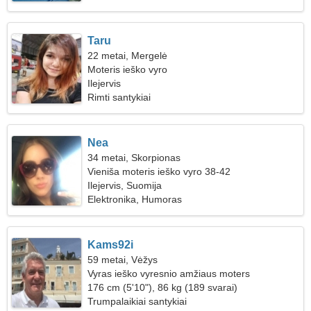
Taru
22 metai, Mergelė
Moteris ieško vyro
Ilejervis
Rimti santykiai
Nea
34 metai, Skorpionas
Vieniša moteris ieško vyro 38-42
Ilejervis, Suomija
Elektronika, Humoras
Kams92i
59 metai, Vėžys
Vyras ieško vyresnio amžiaus moters
176 cm (5'10"), 86 kg (189 svarai)
Trumpalaikiai santykiai