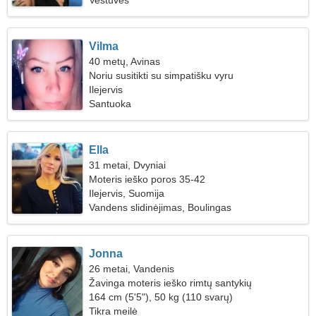
Vestuvės
Vilma
40 metų, Avinas
Noriu susitikti su simpatišku vyru
Ilejervis
Santuoka
Ella
31 metai, Dvyniai
Moteris ieško poros 35-42
Ilejervis, Suomija
Vandens slidinėjimas, Boulingas
Jonna
26 metai, Vandenis
Žavinga moteris ieško rimtų santykių
164 cm (5'5"), 50 kg (110 svarų)
Tikra meilė