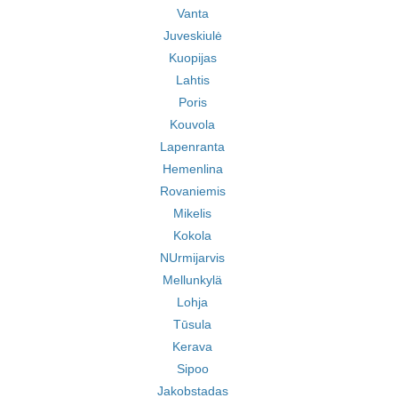
Vanta
Juveskiulė
Kuopijas
Lahtis
Poris
Kouvola
Lapenranta
Hemenlina
Rovaniemis
Mikelis
Kokola
NUrmijarvis
Mellunkylä
Lohja
Tūsula
Kerava
Sipoo
Jakobstadas